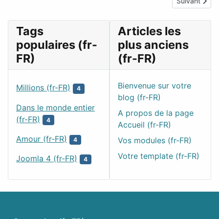
Article suivan
Suivant
Tags
Articles les
populaires (fr-
plus anciens
FR)
(fr-FR)
Bienvenue sur votre
Millions (fr-FR)
4
blog (fr-FR)
Dans le monde entier
A propos de la page
(fr-FR)
4
Accueil (fr-FR)
Amour (fr-FR)
Vos modules (fr-FR)
4
Votre template (fr-FR)
Joomla 4 (fr-FR)
4